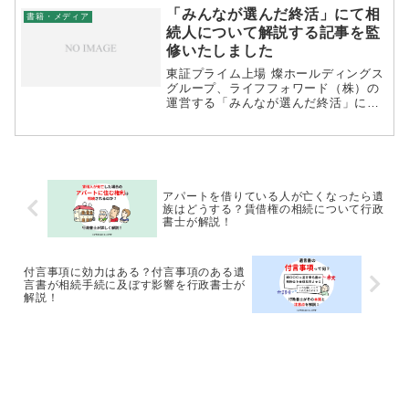
監修いたしました。長岡行政書士事務
「みんなが選んだ終活」にて相
書籍・メディア
所は横浜市・神奈川県全域とあわせ
続人について解説する記事を監
て...
修いたしました
東証プライム上場 燦ホールディングス
グループ、ライフフォワード（株）の
運営する「みんなが選んだ終活」に
て、相続人について解説する記事を監
修いたしました。監修記事：遺族と相
続人の違いは？定義や順位、割合につ
いて解説
アパートを借りている人が亡くなったら遺
族はどうする？賃借権の相続について行政
書士が解説！
付言事項に効力はある？付言事項のある遺
言書が相続手続に及ぼす影響を行政書士が
解説！