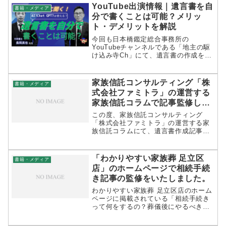
応されています。相続以外の手続きに
YouTube出演情報｜遺言書を自
書籍・メディア
ついても掲載されている記事ですの...
分で書くことは可能？メリッ
ト・デメリットを解説
今回も日本橋鑑定総合事務所の
YouTubeチャンネルである「地主の駆
け込み寺Ch」にて、遺言書の作成を専
門とする横浜市の行政書士として出演
いたしました。「【必見】遺言書を自
分で書く！メリット・デメリットと
家族信託コンサルティング「株
書籍・メディア
は？AIは使えるか？」さて、遺言書
式会社ファミトラ」の運営する
は...
家族信託コラムで記事監修しま
した
この度、家族信託コンサルティング
「株式会社ファミトラ」の運営する家
族信託コラムにて、遺言書作成記事を
監修いたしました 監修記事：遺言書の
効力の範囲と有効期間は？無効にしな
い作成のポイントも解説家族信託と任
「わかりやすい家族葬 足立区
書籍・メディア
意後見契約は似て非なる制度ですの
店」のホームページで相続手続
で、...
き記事の監修をいたしました。
わかりやすい家族葬 足立区店のホーム
ページに掲載されている「相続手続き
って何をするの？葬儀後にやるべき相
続手続き、流れ【足立区の葬儀・家族
葬】」にて、相続手続き関連の情報を