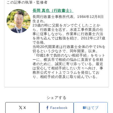
この記事の執筆・監修者
長岡 真也（行政書士）
長岡行政書士事務所代表。1984年12月8日
生まれ。
23歳の時に父親をガンで亡くしたことか
ら、行政書士を志す。水道工事作業員の仕
事に従事しながら、作業車に行政書士六法
を持ち込んでは勉強を続け、2012年に27歳
で合格。
当時20代開業者は行政書士全体の中で1%を
切るという少なさで、同年開業。以来。
「印鑑1本で負担のない相続手続」をモット
ーに、横浜市で相続の悩みに直面する依頼
者のために、誠実に寄り添っている。最近
は安心して相続手続したい方々へ向け、事
務所公式サイト上でコラムを発信してお
り、相続手続の普及に取り組んでいる。
シェアする
X
Facebook
はてブ