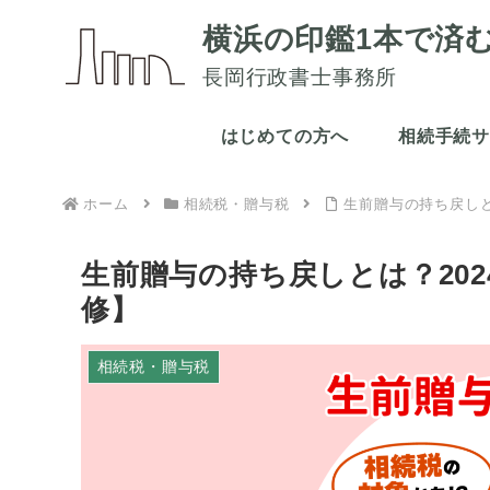
横浜の印鑑1本で済
長岡行政書士事務所
はじめての方へ
相続手続
ホーム
相続税・贈与税
生前贈与の持ち戻しと
生前贈与の持ち戻しとは？20
修】
相続税・贈与税