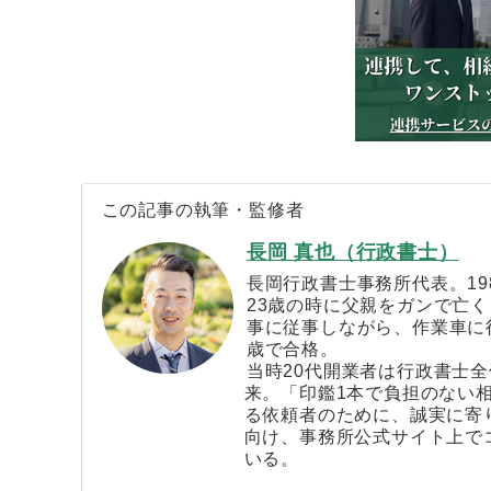
この記事の執筆・監修者
長岡 真也（行政書士）
長岡行政書士事務所代表。19
23歳の時に父親をガンで亡
事に従事しながら、作業車に行
歳で合格。
当時20代開業者は行政書士
来。「印鑑1本で負担のない
る依頼者のために、誠実に寄
向け、事務所公式サイト上で
いる。