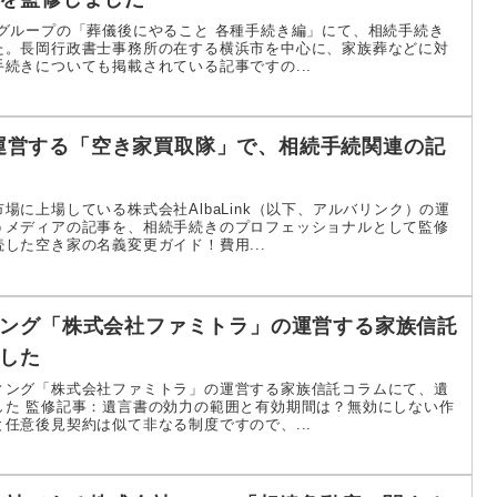
グループの「葬儀後にやること 各種手続き編」にて、相続手続き
た。長岡行政書士事務所の在する横浜市を中心に、家族葬などに対
続きについても掲載されている記事ですの...
kが運営する「空き家買取隊」で、相続手続関連の記
場に上場している株式会社AlbaLink（以下、アルバリンク）の運
うメディアの記事を、相続手続きのプロフェッショナルとして監修
した空き家の名義変更ガイド！費用...
ング「株式会社ファミトラ」の運営する家族信託
した
ィング「株式会社ファミトラ」の運営する家族信託コラムにて、遺
した 監修記事：遺言書の効力の範囲と有効期間は？無効にしない作
任意後見契約は似て非なる制度ですので、...