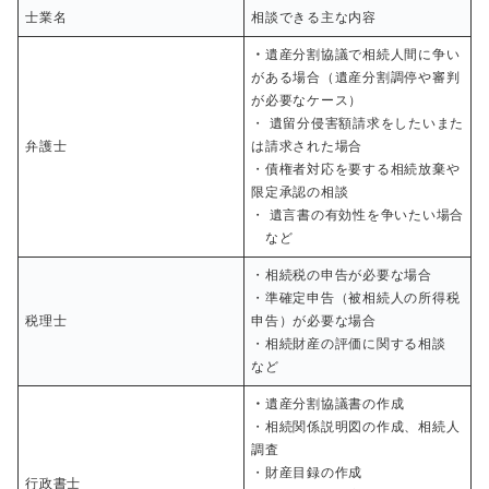
士業名
相談できる主な内容
・
遺産分割協議で相続人間に争い
がある場合（遺産分割調停や審判
が必要なケース）
・ 遺留分侵害額請求をしたいまた
弁護士
は請求された場合
・債権者対応を要する相続放棄や
限定承認の相談
・ 遺言書の有効性を争いたい場合
など
・相続税の申告が必要な場合
・準確定申告（被相続人の所得税
税理士
申告）が必要な場合
・相続財産の評価に関する相談
など
・
遺産分割協議書の作成
・相続関係説明図の作成、相続人
調査
・財産目録の作成
行政書士