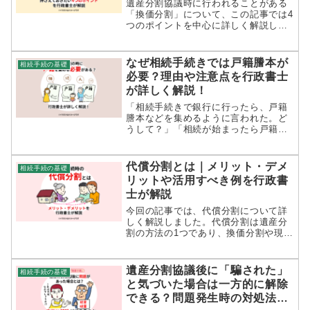
遺産分割協議時に行われることがある
「換価分割」について、この記事では4
つのポイントを中心に詳しく解説しま
す。遺産分割協議の対象となる相続財
産は多岐にわたり、それぞれ評価方法
も異なります。本記事を参考に、どの
なぜ相続手続きでは戸籍謄本が
相続手続の基礎
ように相続人間で分割するべきか検討
必要？理由や注意点を行政書士
しましょう。
が詳しく解説！
「相続手続きで銀行に行ったら、戸籍
謄本などを集めるように言われた。ど
うして？」「相続が始まったら戸籍が
必要と聞いたけど、誰の分をどの程度
集めればいいの？」「戸籍謄本は相続
のどのような手続きに必要になるの
代償分割とは｜メリット・デメ
相続手続の基礎
か、詳しく知りたい。」相続手続きを
リットや活用すべき例を行政書
進め...
士が解説
今回の記事では、代償分割について詳
しく解説しました。代償分割は遺産分
割の方法の1つであり、換価分割や現物
分割とも比較しながら検討されること
がおすすめです。本記事ではメリッ
ト・デメリットにも触れながら、代償
遺産分割協議後に「騙された」
相続手続の基礎
分割の詳細を解説します。
と気づいた場合は一方的に解除
できる？問題発生時の対処法を