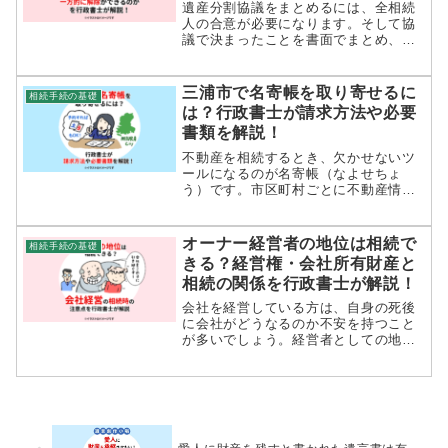
解説！
遺産分割協議をまとめるには、全相続
人の合意が必要になります。そして協
議で決まったことを書面でまとめ、合
意の証拠にしていきます。そのため、
遺産分割協議完了後に問題があったと
しても一般的に一度遺産分割協議で決
三浦市で名寄帳を取り寄せるに
相続手続の基礎
定した内容を覆すのは、簡単なことで
は？行政書士が請求方法や必要
は...
書類を解説！
不動産を相続するとき、欠かせないツ
ールになるのが名寄帳（なよせちょ
う）です。市区町村ごとに不動産情報
がまとまっているので、誰がどんな不
動産を所有しているのかがすぐにわか
るため、相続では欠かせないツールに
オーナー経営者の地位は相続で
相続手続の基礎
なっています。どうして相続におい
きる？経営権・会社所有財産と
て、名...
相続の関係を行政書士が解説！
会社を経営している方は、自身の死後
に会社がどうなるのか不安を持つこと
が多いでしょう。経営者としての地位
が相続対象になるのか、正しく把握し
相続対策を進めましょう。この記事で
は、「経営者の地位の相続」の視点か
ら行政書士が詳しく解説します。