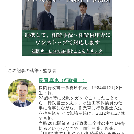
この記事の執筆・監修者
長岡 真也（行政書士）
長岡行政書士事務所代表。1984年12月8日
生まれ。
23歳の時に父親をガンで亡くしたことか
ら、行政書士を志す。水道工事作業員の仕
事に従事しながら、作業車に行政書士六法
を持ち込んでは勉強を続け、2012年に27歳
で合格。
当時20代開業者は行政書士全体の中で1%を
切るという少なさで、同年開業。以来。
「印鑑1本で負担のない相続手続」をモット