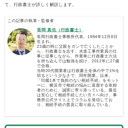
て、行政書士が詳しく解説します。
この記事の執筆・監修者
長岡 真也（行政書士）
長岡行政書士事務所代表。1984年12月8日
生まれ。
23歳の時に父親をガンで亡くしたことか
ら、行政書士を志す。水道工事作業員の仕
事に従事しながら、作業車に行政書士六法
を持ち込んでは勉強を続け、2012年に27歳
で合格。
当時20代開業者は行政書士全体の中で1%を
切るという少なさで、同年開業。以来。
「印鑑1本で負担のない相続手続」をモット
ーに、横浜市で相続の悩みに直面する依頼
者のために、誠実に寄り添っている。最近
は安心して相続手続したい方々へ向け、事
務所公式サイト上でコラムを発信してお
り、相続手続の普及に取り組んでいる。