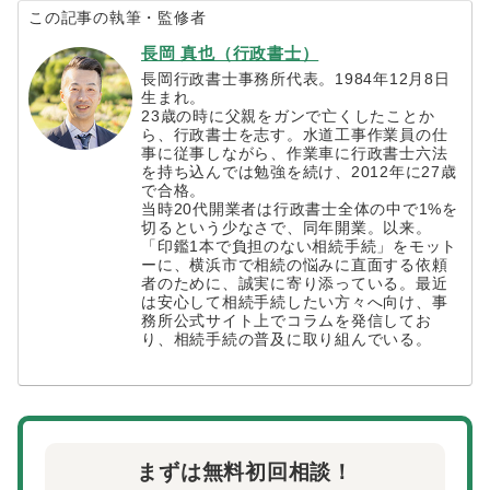
この記事の執筆・監修者
長岡 真也（行政書士）
長岡行政書士事務所代表。1984年12月8日
生まれ。
23歳の時に父親をガンで亡くしたことか
ら、行政書士を志す。水道工事作業員の仕
事に従事しながら、作業車に行政書士六法
を持ち込んでは勉強を続け、2012年に27歳
で合格。
当時20代開業者は行政書士全体の中で1%を
切るという少なさで、同年開業。以来。
「印鑑1本で負担のない相続手続」をモット
ーに、横浜市で相続の悩みに直面する依頼
者のために、誠実に寄り添っている。最近
は安心して相続手続したい方々へ向け、事
務所公式サイト上でコラムを発信してお
り、相続手続の普及に取り組んでいる。
まずは無料初回相談！