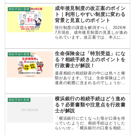
るの？」「遺産から葬儀代を払っても
いいの？」そんなご相談も案外少なく
成年後見制度の改正案のポイン
相続手続の基礎
はないのです。結論を言うと、葬儀代
ト｜利用しやすい制度に変わる
は...
背景と見直しのポイント
現行制度の課題を解消すべく、2026年
7月現在、成年後見制度の見直しが進め
られています。改正案では、本人に必
要な支援を必要な範囲や期間に限って
利用しやすくする方向が検討されてい
ることが特徴です。そこで本記事で
生命保険金は「特別受益」にな
相続手続の基礎
は、成年後見制度の改正案が検討さ...
る？相続手続き上のポイントを
行政書士が解説！
遺産相続の相続財産の中には色々と種
類があります。では、生命保険はこの
遺産の範囲に含まれるのでしょうか？
また、受け取った生命保険金は「特別
受益」の対象となるのでしょうか。生
命保険と言えば死亡に起因してもらえ
横浜銀行の相続手続はどう進め
相続手続の基礎
るものですが、意外とこの生命保険の
る？必要書類や注意点を行政書
扱...
士が解説
「横浜銀行に亡くなった母が口座を持
っていたようだ、相続手続はどうした
らいいか」「横浜銀行の口座を相続す
る際の注意点を知りたい」はまぎんの