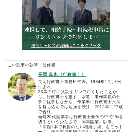
この記事の執筆・監修者
長岡 真也（行政書士）
長岡行政書士事務所代表。1984年12月8日
生まれ。
23歳の時に父親をガンで亡くしたことか
ら、行政書士を志す。水道工事作業員の仕
事に従事しながら、作業車に行政書士六法
を持ち込んでは勉強を続け、2012年に27歳
で合格。
当時20代開業者は行政書士全体の中で1%を
切るという少なさで、同年開業。以来。
「印鑑1本で負担のない相続手続」をモット
ーに、横浜市で相続の悩みに直面する依頼