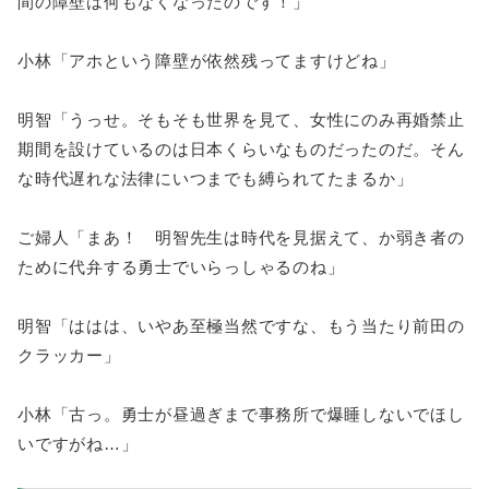
間の障壁は何もなくなったのです！」
小林「アホという障壁が依然残ってますけどね」
明智「うっせ。そもそも世界を見て、女性にのみ再婚禁止
期間を設けているのは日本くらいなものだったのだ。そん
な時代遅れな法律にいつまでも縛られてたまるか」
ご婦人「まあ！ 明智先生は時代を見据えて、か弱き者の
ために代弁する勇士でいらっしゃるのね」
明智「ははは、いやあ至極当然ですな、もう当たり前田の
クラッカー」
小林「古っ。勇士が昼過ぎまで事務所で爆睡しないでほし
いですがね…」