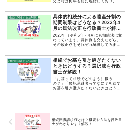
父と母は何年も前に離婚しており、父
はすでに再婚して子どももいるようで
す。 母と子一人で暮らしてきました
が、私も自立して暮らしております
具体的相続分による遺産分割の
相続に関連する法制度
し、父の遺産を受け取る気はありませ
期間制限はどうなる？2023年4
ん...
月の民法改正を行政書士が解
説！
2023年（令和5年）4月にも相続法は変
わっています。具体例も交えながら、
その改正点をそれぞれ解説してみまし
た。またこれらの法律改正の背景にあ
る社会的な事情も説明していますの
で、より法律と社会情勢の密接な関わ
相続でお墓を引き継ぎたくない
相続に関連する法制度
りがわかるようになるかと思います。
ときはどうする？選択肢を行政
ぜひご一読ください。
書士が解説！
「お墓って相続でどのように扱う
の？」「祭祀承継者ってなに？相続で
お墓を引き継ぎたくないときはどうす
ればいいの？」「墓じまいは誰に相談
すればいいの？」相続手続に伴って、
「お墓」の存在が問題になることも少
なくありません。そもそもお墓は、相
続人が...
相続回復請求権とは？概要や方法を行政書
士がわかりやすく解説！