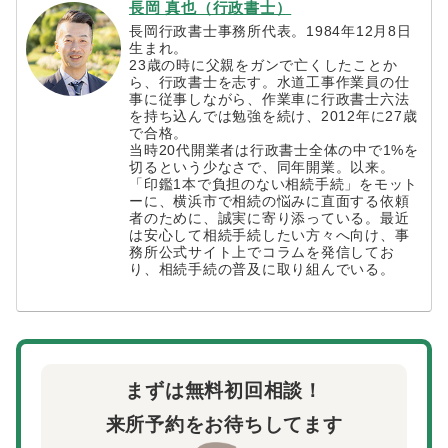
長岡 真也（行政書士）
長岡行政書士事務所代表。1984年12月8日
生まれ。
23歳の時に父親をガンで亡くしたことか
ら、行政書士を志す。水道工事作業員の仕
事に従事しながら、作業車に行政書士六法
を持ち込んでは勉強を続け、2012年に27歳
で合格。
当時20代開業者は行政書士全体の中で1%を
切るという少なさで、同年開業。以来。
「印鑑1本で負担のない相続手続」をモット
ーに、横浜市で相続の悩みに直面する依頼
者のために、誠実に寄り添っている。最近
は安心して相続手続したい方々へ向け、事
務所公式サイト上でコラムを発信してお
り、相続手続の普及に取り組んでいる。
まずは無料初回相談！
来所予約をお待ちしてます