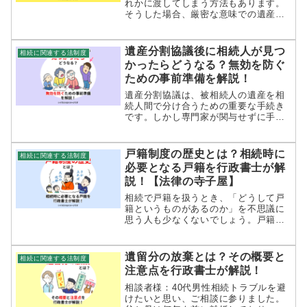
れかに渡してしまう方法もあります。
そうした場合、厳密な意味での遺産で
はないため、それに対して相続の規定
が適用されるのか気になる方もいるか
もしれません。今回は生前贈与した場
遺産分割協議後に相続人が見つ
相続に関連する法制度
合に、遺留分が適用されるのか、また
かったらどうなる？無効を防ぐ
適用されるならどういった範囲かを解
ための事前準備を解説！
説します。
遺産分割協議は、被相続人の遺産を相
続人間で分け合うための重要な手続き
です。しかし専門家が関与せずに手続
を進めた場合、協議が完了した後に
「実は相続人がもう一人いた」と判明
することもあります。もし遺産分割協
戸籍制度の歴史とは？相続時に
相続に関連する法制度
議後に新たに相続人が見つかった場
必要となる戸籍を行政書士が解
合、当...
説！【法律の寺子屋】
相続で戸籍を扱うとき、「どうして戸
籍というものがあるのか」を不思議に
思う人も少なくないでしょう。戸籍が
なければ日本人であると証明できず、
パスポートの申請など公的機関での手
続きもできません。ところが、世界を
遺留分の放棄とは？その概要と
相続に関連する法制度
見渡すと戸籍制度を導入している国は
注意点を行政書士が解説！
少...
相談者様：40代男性相続トラブルを避
けたいと思い、ご相談に参りました。