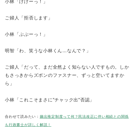
小林「げげーっ！」
ご婦人「拒否します」
小林「ぷぷーっ！」
明智「わ、笑うな小林くん…なんで？」
ご婦人「だって、まだ全然よく知らない人ですもの。しか
もさっきからズボンのファスナー、ずっと空いてますか
ら」
小林「これこそまさに”チャック出”否認」
合わせて読みたい：
嫡出推定制度って何？民法改正に伴い相続との関係
も行政書士が詳しく解説！