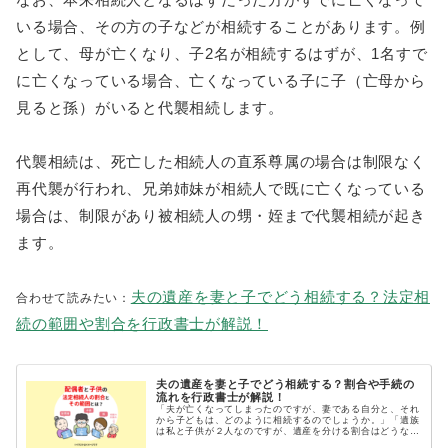
いる場合、その方の子などが相続することがあります。例
として、母が亡くなり、子2名が相続するはずが、1名すで
に亡くなっている場合、亡くなっている子に子（亡母から
見ると孫）がいると代襲相続します。
代襲相続は、死亡した相続人の直系尊属の場合は制限なく
再代襲が行われ、兄弟姉妹が相続人で既に亡くなっている
場合は、制限があり被相続人の甥・姪まで代襲相続が起き
ます。
夫の遺産を妻と子でどう相続する？法定相
合わせて読みたい：
続の範囲や割合を行政書士が解説！
夫の遺産を妻と子でどう相続する？割合や手続の
流れを行政書士が解説！
「夫が亡くなってしまったのですが、妻である自分と、それ
から子どもは、どのように相続するのでしょうか。」「遺族
は私と子供が２人なのですが、遺産を分ける割合はどうなる
のでしょうか」「配偶者と子だけでなく、夫の両親と兄弟が