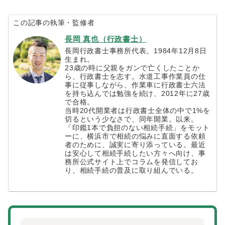
この記事の執筆・監修者
長岡 真也（行政書士）
長岡行政書士事務所代表。1984年12月8日
生まれ。
23歳の時に父親をガンで亡くしたことか
ら、行政書士を志す。水道工事作業員の仕
事に従事しながら、作業車に行政書士六法
を持ち込んでは勉強を続け、2012年に27歳
で合格。
当時20代開業者は行政書士全体の中で1%を
切るという少なさで、同年開業。以来。
「印鑑1本で負担のない相続手続」をモット
ーに、横浜市で相続の悩みに直面する依頼
者のために、誠実に寄り添っている。最近
は安心して相続手続したい方々へ向け、事
務所公式サイト上でコラムを発信してお
り、相続手続の普及に取り組んでいる。