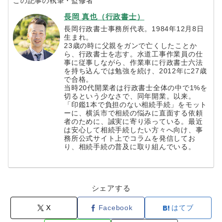
この記事の執筆・監修者
長岡 真也（行政書士）
長岡行政書士事務所代表。1984年12月8日
生まれ。
23歳の時に父親をガンで亡くしたことか
ら、行政書士を志す。水道工事作業員の仕
事に従事しながら、作業車に行政書士六法
を持ち込んでは勉強を続け、2012年に27歳
で合格。
当時20代開業者は行政書士全体の中で1%を
切るという少なさで、同年開業。以来。
「印鑑1本で負担のない相続手続」をモット
ーに、横浜市で相続の悩みに直面する依頼
者のために、誠実に寄り添っている。最近
は安心して相続手続したい方々へ向け、事
務所公式サイト上でコラムを発信してお
り、相続手続の普及に取り組んでいる。
シェアする
X
Facebook
はてブ