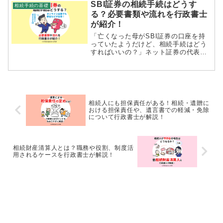
んな控除があるのか？などを熟知して
SBI証券の相続手続はどうす
相続手続の基礎
いる方は珍しいと思います。今回はそ
る？必要書類や流れを行政書士
んな相続税について、いくつかの控除
が紹介！
に触れながら、解説してみました。
「亡くなった母がSBI証券の口座を持
っていたようだけど、相続手続はどう
すればいいの？」ネット証券の代表格
である「SBI証券」ですが、実は相続
手続は、郵送でのやり取りを中心に進
めなければなりません。そのため、少
し手間がかかります。自分で手続す...
相続人にも担保責任がある！相続・遺贈に
おける担保責任や、遺言書での軽減・免除
について行政書士が解説！
相続財産清算人とは？職務や役割、制度活
用されるケースを行政書士が解説！