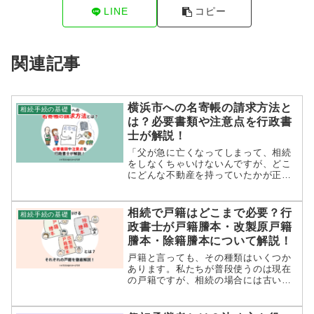
LINE
コピー
関連記事
横浜市への名寄帳の請求方法と
相続手続の基礎
は？必要書類や注意点を行政書
士が解説！
「父が急に亡くなってしまって、相続
をしなくちゃいけないんですが、どこ
にどんな不動産を持っていたかが正確
にわからないんですよね…」。相続を
する際、被相続人が所有していた不動
産の全容が見えず悩むというケースは
相続で戸籍はどこまで必要？行
相続手続の基礎
少なくありません。そこでぜひ知って
政書士が戸籍謄本・改製原戸籍
お...
謄本・除籍謄本について解説！
戸籍と言っても、その種類はいくつか
あります。私たちが普段使うのは現在
の戸籍ですが、相続の場合には古い戸
籍や閉鎖された戸籍などが必要になっ
てきます。今回はそれぞれの戸籍につ
いて説明し、さらに具体的にどういっ