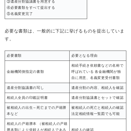
③遺産分割協議書を用意する
④必要書類をすべて提出する
⑤名義変更完了
必要な書類は、一般的に下記に挙げるものを提出していま
す。
必要書類
必要となる理由
相続手続き依頼書などの名称で
金融機関側指定の書類
呼ばれている 各金融機関が独
自に用意、名義変更受付書類
遺産分割協議書の写し
遺産分割の内容、相続人を確認
相続人全員の印鑑証明書
遺産分割協議書とセットで確認
被相続人の出生～死亡までの戸籍謄
被相続人の死亡と相続人の確認
本など
法定相続情報一覧図でも可能
相続人の戸籍謄本 （被相続人の戸籍
謄本類により依頼人が相続人である
相続人の確認