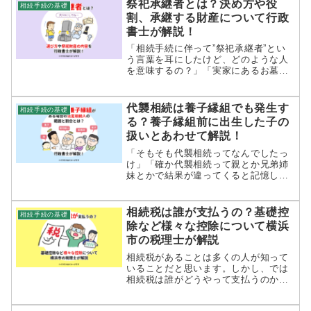
祭祀承継者とは？決め方や役
相続手続の基礎
た状況でどんな戸籍謄本が必要になる
割、承継する財産について行政
のかを解説してみました。ぜひご一読
書士が解説！
ください。
「相続手続に伴って”祭祀承継者”とい
う言葉を耳にしたけど、どのような人
を意味するの？」「実家にあるお墓や
仏壇は、誰が相続すればいいのだろ
う」「お墓や仏壇の相続時の注意点を
知りたい！」祭祀承継者とは、お墓や
代襲相続は養子縁組でも発生す
相続手続の基礎
仏壇などの祭祀財産を承継する人を意
る？養子縁組前に出生した子の
味...
扱いとあわせて解説！
「そもそも代襲相続ってなんでしたっ
け」「確か代襲相続って親とか兄弟姉
妹とかで結果が違ってくると記憶して
ますが」「養子の子は相続できるので
しょうか」相続対策の一環として、養
子縁組を結ぶこともあります。この養
相続税は誰が支払うの？基礎控
相続手続の基礎
子縁組を結ぶタイミングによって、代
除など様々な控除について横浜
襲...
市の税理士が解説
相続税があることは多くの人が知って
いることだと思います。しかし、では
相続税は誰がどうやって支払うのか？
また相続税にも他の税金と同じように
控除が存在するのか？あるとしたらど